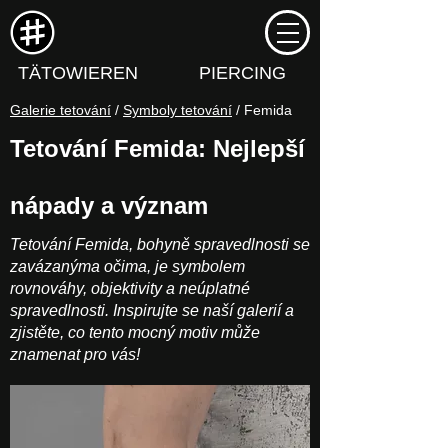
TÄTOWIEREN
PIERCING
Galerie tetování
/
Symboly tetování
/ Femida
Tetování Femida: Nejlepší
nápady a význam
Tetování Femida, bohyně spravedlnosti se
zavázanýma očima, je symbolem
rovnováhy, objektivity a neúplatné
spravedlnosti. Inspirujte se naší galerií a
zjistěte, co tento mocný motiv může
znamenat pro vás!