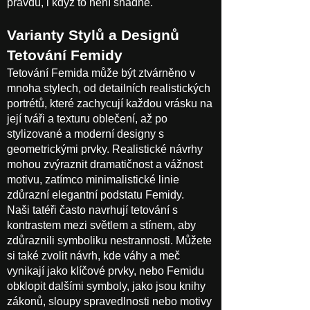
pravdu, i když to není snadné.
Varianty Stylů a Designů
Tetování Femidy
Tetování Femida může být ztvárněno v
mnoha stylech, od detailních realistických
portrétů, které zachycují každou vrásku na
její tváři a texturu oblečení, až po
stylizované a moderní designy s
geometrickými prvky. Realistické návrhy
mohou zvýraznit dramatičnost a vážnost
motivu, zatímco minimalistické linie
zdůrazní elegantní podstatu Femidy.
Naši tatéři často navrhují tetování s
kontrastem mezi světlem a stínem, aby
zdůraznili symboliku nestrannosti. Můžete
si také zvolit návrh, kde váhy a meč
vynikají jako klíčové prvky, nebo Femidu
obklopit dalšími symboly, jako jsou knihy
zákonů, sloupy spravedlnosti nebo motivy