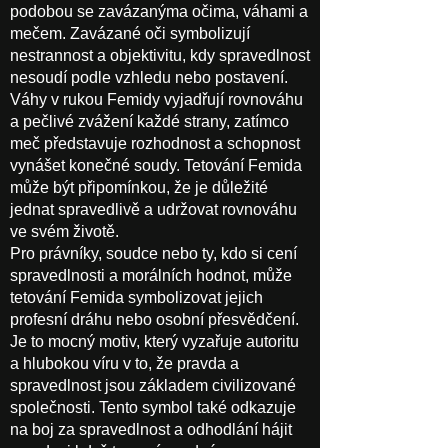
podobou se zavázanýma očima, váhami a
mečem. Zavázané oči symbolizují
nestrannost a objektivitu, kdy spravedlnost
nesoudí podle vzhledu nebo postavení.
Váhy v rukou Femidy vyjadřují rovnováhu
a pečlivé zvážení každé strany, zatímco
meč představuje rozhodnost a schopnost
vynášet konečné soudy. Tetování Femida
může být připomínkou, že je důležité
jednat spravedlivě a udržovat rovnováhu
ve svém životě.
Pro právníky, soudce nebo ty, kdo si cení
spravedlnosti a morálních hodnot, může
tetování Femida symbolizovat jejich
profesní dráhu nebo osobní přesvědčení.
Je to mocný motiv, který vyzařuje autoritu
a hlubokou víru v to, že pravda a
spravedlnost jsou základem civilizované
společnosti. Tento symbol také odkazuje
na boj za spravedlnost a odhodlání hájit