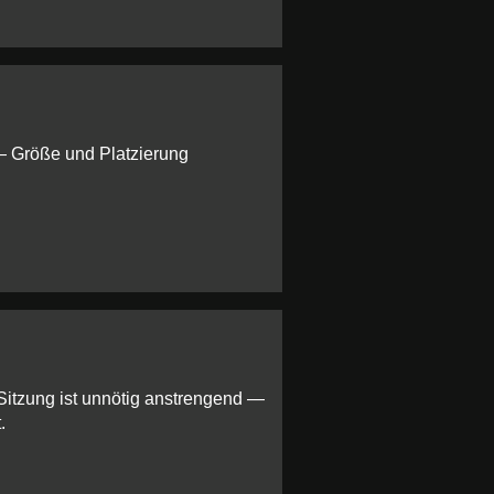
 — Größe und Platzierung
Sitzung ist unnötig anstrengend —
.