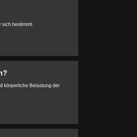
 sich bestimmt.
n?
d körperliche Belastung der