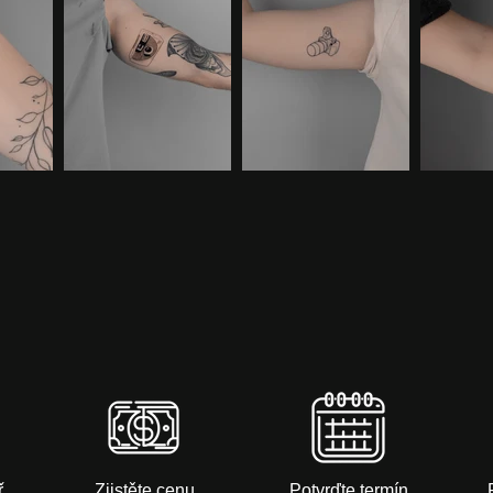
ř
Zjistěte cenu
Potvrďte termín