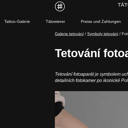
TÄT
Tattoo-Galerie
Tätowierer
Preise und Zahlungen
Galerie tetování
/
Symboly tetování
/ Fo
Tetování foto
Tetování fotoaparát je symbolem uch
detailních fotokamer po ikonické Pola