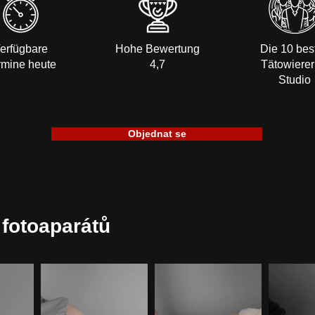
erfügbare
Hohe Bewertung
Die 10 bes
rmine heute
4,7
Tätowierer
Studio
Objednat se
 fotoaparátů