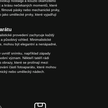
evokují nostalgii a kouzlo okamžitého
t a krásu nečekaných momentů, které
y, filmové pásky nebo mechanické prvky,
 jako umělecké prvky, které vyjadřují
arátu
alistické provedení zachycuje každý
ý a působivý vzhled. Minimalistické
nie, mohou být elegantní a nenápadné,
 uvnitř snímku, například západy
sobní význam. Někteří tatéři rádi
s obrazy, které se prolínají mezi
acování částí fotoaparátu, které mohou
hnický nebo umělecký nádech.