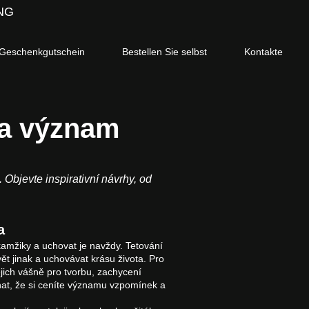
NG
Geschenkgutschein
Bestellen Sie selbst
Kontakte
 a význam
Objevte inspirativní návrhy, od
a
kamžiky a uchovat je navždy. Tetování
vět jinak a uchovávat krásu života. Pro
ejich vášně pro tvorbu, zachycení
at, že si ceníte významu vzpomínek a