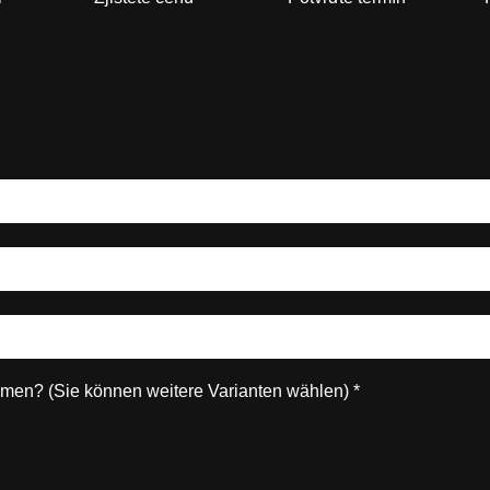
P
men? (Sie können weitere Varianten wählen)
*
f
l
i
c
h