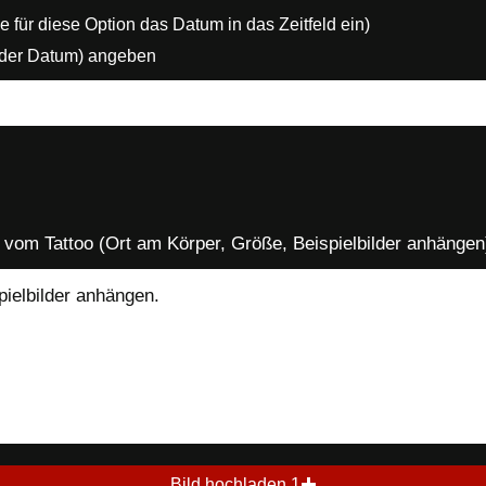
t
f
 für diese Option das Datum in das Zeitfeld ein)
e
(oder Datum) angeben
l
d
 vom Tattoo (Ort am Körper, Größe, Beispielbilder anhängen
Bild hochladen 1