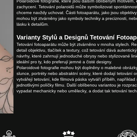
Polaroidové fotografie, které jsou dalším oblíbeným motivem, 
zachycení. Tetování polaroidů může symbolizovat spontánnos
chceme navždy uchovat. Části fotoaparátu, jako jsou objektiv
mohou být ztvárněny jako symboly techniky a preciznosti, nebo
lásku k detailům.
Varianty Stylů a Designů Tetování Fotoap
Tetování fotoaparátu může být ztvárněno v mnoha stylech. Re
detail objektivu, tlačítek a textury, což tetování dává autentick
návrhy, které zahrnují jednoduché obrysy nebo stylizované li
ideální pro ty, kdo preferují jemné a čisté designy.
Polaroidové fotografie mohou být doplněny o malebné obrázky
slunce, portréty nebo abstraktní scény, které dodají tetování o
vytvářejí tetování, kde filmová páska vytváří příběh, například 
jednotlivými políčky filmu. Další oblíbenou variantou je rozpr
vypadat mechanicky nebo umělecky, a dodat tak tetování tec