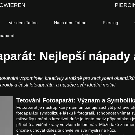
OWIEREN
PIERCI
Vor dem Tattoo
Nach dem Tattoo
Piercing
toaparát
aparát: Nejlepší nápady
ovávání vzpomínek, kreativity a vášně pro zachycení okamžiků. 
roidy a části fotoaparátu, a najděte svůj ideální motiv!
Tetování Fotoaparát: Význam a Symbolik
Fotoaparát je nástroj, který nám umožňuje zachytit prchavé o
fotoaparátu symbolizuje lásku k fotografii, schopnost vnímat s
milovníky umění a kreativní duše je tento motiv připomínkou j
příběhů a vidění krásy ve všem kolem nás. Může také znamen
chcete uchovat důležité chvíle ve své mysli i na kůži.