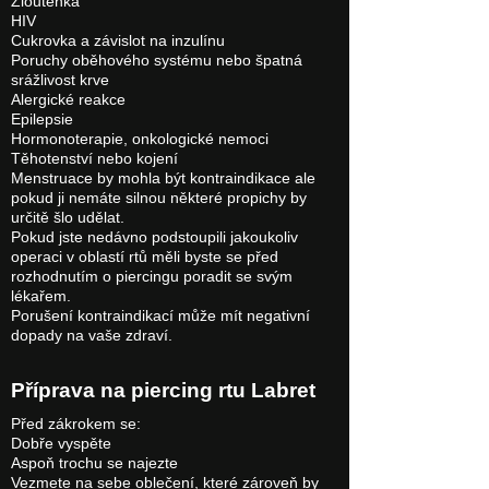
Žloutenka
HIV
Cukrovka a závislot na inzulínu
Poruchy oběhového systému nebo špatná
srážlivost krve
Alergické reakce
Epilepsie
Hormonoterapie, onkologické nemoci
Těhotenství nebo kojení
Menstruace by mohla být kontraindikace ale
pokud ji nemáte silnou některé propichy by
určitě šlo udělat.
Pokud jste nedávno podstoupili jakoukoliv
operaci v oblastí rtů měli byste se před
rozhodnutím o piercingu poradit se svým
lékařem.
Porušení kontraindikací může mít negativní
dopady na vaše zdraví.
Příprava na piercing rtu Labret
Před zákrokem se:
Dobře vyspěte
Aspoň trochu se najezte
Vezmete na sebe oblečení, které zároveň by