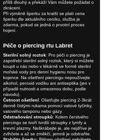
příliš dlouhý a překáží Vám můžete požádat o
zkrácení.
Při výměně šperku za kratší se platí cena
šperku dle aktuálního ceníku, služba je
zdarma, pokud se jedná o prvotní proces
hojení.
Péče o piercing rtu Labret
Sterilní solný roztok
: Pro péči o piercing je
zapotřebí sterilní solný roztok, který si můžete
koupit u nás nebo v lékárně ve formě sterilní
mořské vody pro denní hygienu nosu pro
kojence. Na ošetření piercingu nepoužívejte
alkohol, peroxid vodíku ani antiseptika (jen v
případě nutnosti a omezenou dobu, podle
návodu).
Četnost ošetření
: Ošetřujte piercing 2-3krát
denně čistými rukama pomocí vatové tyčinky,
vatového tamponu nebo gázy.
Odstraňování stroupků
: Kolem čerstvého
piercingu se tvoří tvrdší stroupky z lymfy a
krevní plazmy. Neškrábejte je, ale nejdříve je
zvlhčete a až se změkčí, jemně je odstraňte.
Stabilita šperku
: Během ošetření nehýbejte