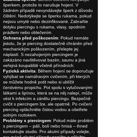
šperkem, protože to narušuje hojení. V
žádném případě nevyndávejte šperk z důvodu
čištění. Nedotýkejte se šperku rukama, pokud
nejsou umyté nebo dezinfikované. Zabraňte
dotyku piercingu s rukama, vlasy, spodním
prádlem nebo oblečením.
Ochrana před poškozením
: Pokud nemáte
jistotu, že je piercing dostatečně chráněn před
mechanickým poškozením, přelepte jej
náplastí. S nezahojeným piercingem je
zakázáno navštěvovat bazén, saunu a jiná
veřejná koupaliště včetně přírodních.
Fyzická aktivita
: Během hojení se doporučuje
vyhýbat se namáhavým cvičením, při kterých
se můžete hodně potit nebo si ublížit
čerstvému propichu. Pot spolu s vylučovanými
látkami a špínou, která se na něj nalepí, může
vést k infekcím a zánětu piercingu. Bezpečně
cvičit s piercingem lze, ale opatrně. Po cvičení
piercing opláchněte čistou vodou a ošetřete
solným roztokem.
Problémy s piercingem
: Pokud máte problém
s piercingem – pálí, bolí nebo hnisá – ihned
kontaktujte studio. Pro akutní případy volejte,