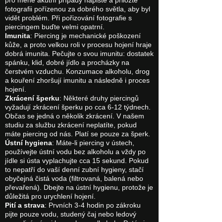
pro méně akutní případy napište a přiložte
fotografii pořízenou za dobrého světla, aby byl
vidět problém. Při pořizování fotografie s
piercingem buďte velmi opatrní.
Imunita
: Piercing je mechanické poškození
kůže, a proto velkou roli v procesu hojení hraje
dobrá imunita. Pečujte o svou imunitu: dostatek
spánku, klid, dobré jídlo a procházky na
čerstvém vzduchu. Konzumace alkoholu, drog
a kouření zhoršují imunitu a následně i proces
hojení.
Zkrácení šperku
: Některé druhy piercingů
vyžadují zkrácení šperku po cca 6-12 týdnech.
Občas se jedná o několik zkrácení. V našem
studiu za službu zkrácení neplatíte, pokud
máte piercing od nás. Platí se pouze za šperk.
Ústní hygiena
: Máte-li piercing v ústech,
používejte ústní vodu bez alkoholu a vždy po
jídle si ústa vyplachujte cca 15 sekund. Pokud
to nepatří do vaší denní zubní hygieny, stačí
obyčejná čistá voda (filtrovaná, balená nebo
převařená). Dbejte na ústní hygienu, protože je
důležitá pro urychlení hojení.
Pití a strava
: Prvních 3-4 hodin po zákroku
pijte pouze vodu, studený čaj nebo ledový