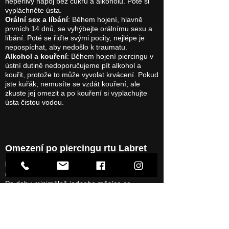
neperlivý nápoj bez cukru a alkoholu. Poté si
vypláchněte ústa.
Orální sex a líbání
: Během hojení, hlavně
prvních 14 dnů, se vyhýbejte orálnímu sexu a
líbání. Poté se řiďte svými pocity, nejlépe je
nepospíchat, aby nedošlo k traumatu.
Alkohol a kouření
: Během hojení piercingu v
ústní dutině nedoporučujeme pít alkohol a
kouřit, protože to může vyvolat krvácení. Pokud
jste kuřák, nemusíte se vzdát kouření, ale
zkuste jej omezit a po kouření si vyplachujte
ústa čistou vodou.
Omezení po piercingu rtu Labret
Nespěte na straně, kde máte čerstvý piercing
rtu Labret.
Po dobu minimálně jednoho měsíce se
vyhýbejte návštěvě sauny, solária, bazénu,
moře a jiných veřejných koupališť.
Buďte opatrní a vyhýbejte se jakémukoli
pohybu, tlaku apod., který by vedl k