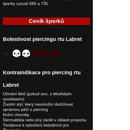
šperky ryzosti 585 a 735.
Ceník šperků
Bolestivost piercingu rtu Labret
2.0
durchschnittliches Rating ist 2 von 5
Kontraindikace pro piercing rtu
Labret
Užívání léků (pokud ano, s lékařským
souhlasem)
Životní styl, který neumožní dodržovat
správnou péči o piercing
Kožní choroby
Dermatitida nebo jiný zánět v oblasti propichu
Tendence k vytvoření keloidních jizv