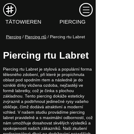
TÄTOWIEREN
PIERCING
Piercing
 / 
Piercing rtů
 / Piercing rtu Labret
Piercing rtu Labret
Piercing rtu Labret je stylová a populární forma
tělesného zdobení, při které je propíchnuta
oblast pod spodním rtem a následně je do
vzniklé dírky vložena ozdoba, nejčastěji ve
formě labretky, což je činka s plochou
základnou. Tento piercing dokáže esteticky
zvýraznit a podtrhnout jedinečné rysy vašeho
obličeje, čímž dodává atraktivní a moderní
vzhled. V našem studiu provádíme piercing
labret pravidelně a s maximální odborností, což
nám umožňuje dosahovat skvělých výsledků a
spokojenosti našich zákazníků. Naši zkušení
profesionálové dbají na dodržování nejvyšších