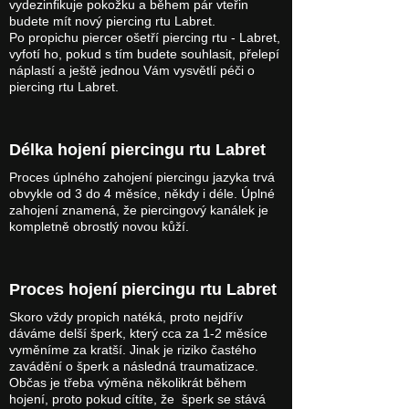
vydezinfikuje pokožku a během pár vteřin
budete mít nový piercing rtu Labret.
Po propichu piercer ošetří piercing rtu - Labret,
vyfotí ho, pokud s tím budete souhlasit, přelepí
náplastí a ještě jednou Vám vysvětlí péči o
piercing rtu Labret.
Délka hojení piercingu rtu Labret
Proces úplného zahojení piercingu jazyka trvá
obvykle od 3 do 4 měsíce, někdy i déle. Úplné
zahojení znamená, že piercingový kanálek je
kompletně obrostlý novou kůží.
Proces hojení piercingu rtu Labret
Skoro vždy propich natéká, proto nejdřív
dáváme delší šperk, který cca za 1-2 měsíce
vyměníme za kratší. Jinak je riziko častého
zavádění o šperk a následná traumatizace.
Občas je třeba výměna několikrát během
hojení, proto pokud cítíte, že šperk se stává