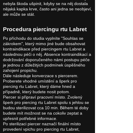
nebyla škoda ušpinit, kdyby se na něj dostala
nějaká kapka krve, často ani jedna se neobjeví,
ale může se stát.
Procedura piercingu rtu Labret
Po příchodu do studia vyplníte "Souhlas se
zákrokem", který mimo jiné bude obsahovat
kontraindikace před piercingem rtu Labret a
následnou péči o něj. Absence kontraindikací a
dodržování doporučeného námi postupu péče
je jednou z důležitých podmínek úspěšného
zahojení propichu.
Dále následuje konverzace s piercerem.
Proberete vhodné umístění a šperk pro
piercing rtu Labret, který dáme hned a
případně, který budete nosit potom.
Piercer si připraví pracovní místo. Zvolený
šperk pro piercing rtu Labret spolu s jehlou se
budou sterilizovat cca 10 min. Během té doby
budete mít možnost se na cokoliv zeptat a
upřesnit potřebné informace.
Po sterilizaci piercer naznačí finální místo
provedení vpichu pro piercing rtu Labret,