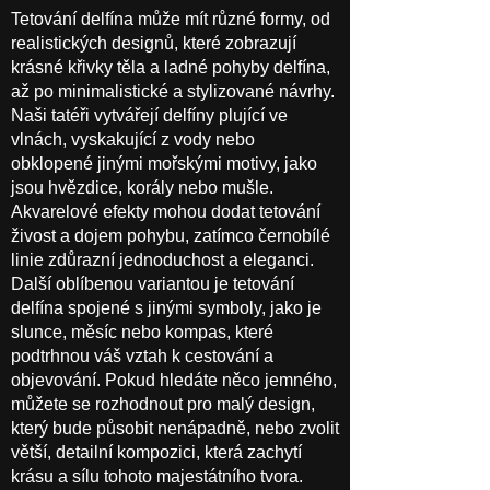
Tetování delfína může mít různé formy, od
realistických designů, které zobrazují
krásné křivky těla a ladné pohyby delfína,
až po minimalistické a stylizované návrhy.
Naši tatéři vytvářejí delfíny plující ve
vlnách, vyskakující z vody nebo
obklopené jinými mořskými motivy, jako
jsou hvězdice, korály nebo mušle.
Akvarelové efekty mohou dodat tetování
živost a dojem pohybu, zatímco černobílé
linie zdůrazní jednoduchost a eleganci.
Další oblíbenou variantou je tetování
delfína spojené s jinými symboly, jako je
slunce, měsíc nebo kompas, které
podtrhnou váš vztah k cestování a
objevování. Pokud hledáte něco jemného,
můžete se rozhodnout pro malý design,
který bude působit nenápadně, nebo zvolit
větší, detailní kompozici, která zachytí
krásu a sílu tohoto majestátního tvora.