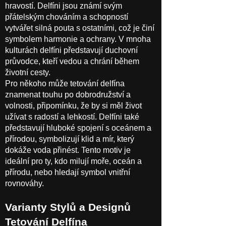
hravostí. Delfíni jsou známí svým
přátelským chováním a schopností
vytvářet silná pouta s ostatními, což je činí
symbolem harmonie a ochrany. V mnoha
kulturách delfíni představují duchovní
průvodce, kteří vedou a chrání během
životní cesty.
Pro někoho může tetování delfína
znamenat touhu po dobrodružství a
volnosti, připomínku, že by si měl život
užívat s radostí a lehkostí. Delfíni také
představují hluboké spojení s oceánem a
přírodou, symbolizují klid a mír, který
dokáže voda přinést. Tento motiv je
ideální pro ty, kdo milují moře, oceán a
přírodu, nebo hledají symbol vnitřní
rovnováhy.
Varianty Stylů a Designů
Tetování Delfína