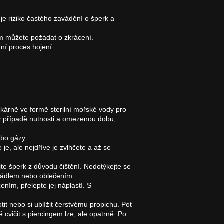
je riziko častého zavádění o šperk a
Vám můžete požádat o zkrácení.
ní proces hojení.
 lékárně ve formě sterilní mořské vody pro
n v případě nutnosti a omezenou dobu,
ebo gázy.
je, ale nejdříve je zvlhčete a až se
e šperk z důvodu čištění. Nedotýkejte se
prádlem nebo oblečením.
ním, přelepte jej náplastí. S
t nebo si ublížit čerstvému propichu. Pot
 cvičit s piercingem lze, ale opatrně. Po