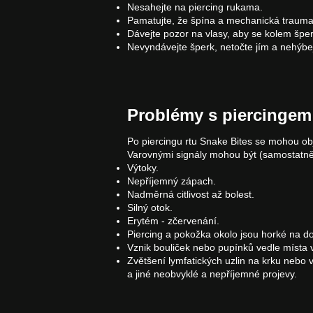
Nesahejte na piercing rukama.
Pamatujte, že špína a mechanická traumati
Dávejte pozor na vlasy, aby se kolem špe
Nevyndávejte šperk, netočte jím a nehýbejt
Problémy s piercingem 
Po piercingu rtu Snake Bites se mohou ob
Varovnými signály mohou být (samostatně
Výtoky.
Nepříjemný zápach.
Nadměrná citlivost až bolest.
Silný otok.
Erytém - zčervenání.
Piercing a pokožka okolo jsou horké na do
Vznik bouliček nebo pupínků vedle místa 
Zvětšení lymfatických uzlin na krku nebo v
a jiné neobvyklé a nepříjemné projevy.