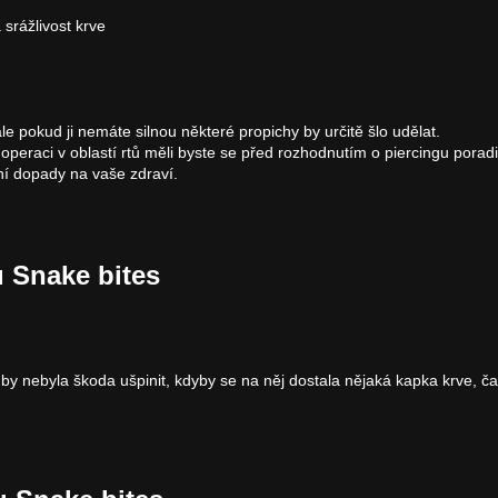
rážlivost krve
e pokud ji nemáte silnou některé propichy by určitě šlo udělat.
 operaci v oblastí rtů měli byste se před rozhodnutím o piercingu porad
ní dopady na vaše zdraví.
u Snake bites
y nebyla škoda ušpinit, kdyby se na něj dostala nějaká kapka krve, ča