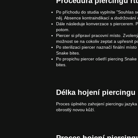
Procedura piercingu rt
Po příchodu do studia vyplníte "Souhlas 
něj. Absence kontraindikací a dodržován
Dále následuje konverzace s piercerem. P
potom.
Piercer si připraví pracovní místo. Zvolen
možnost se na cokoliv zeptat a upřesnit p
Po sterilizaci piercer naznačí finální mís
Snake bites.
Po propichu piercer оšetří piercing Snake 
bites.
Délka hojení piercingu 
Proces úplného zahojení piercingu jazyka
obrostlý novou kůží.
Proces hojení piercing