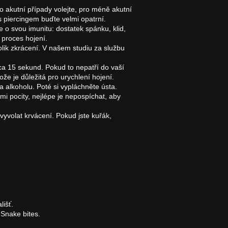
o akutní případy volejte, pro méně akutní
 s piercingem buďte velmi opatrní.
e o svou imunitu: dostatek spánku, klid,
 proces hojení.
lik zkrácení. V našem studiu za službu
 cca 15 sekund. Pokud to nepatří do vaší
že je důležitá pro urychlení hojení.
a alkoholu. Poté si vypláchněte ústa.
mi pocity, nejlépe je nepospíchat, aby
vyvolat krvácení. Pokud jste kuřák,
išť.
 Snake bites.