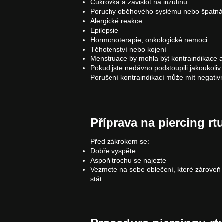
Cukrovka a závislot na inzulínu
Poruchy oběhového systému nebo špatná s
Alergické reakce
Epilepsie
Hormonoterapie, onkologické nemoci
Těhotenství nebo kojení
Menstruace by mohla být kontraindikace al
Pokud jste nedávno podstoupili jakoukoliv
Porušení kontraindikací může mít negativ
Příprava na piercing rt
Před zákrokem se:
Dobře vyspěte
Aspoň trochu se najezte
Vezmete na sebe oblečení, které zároveň b
stát.