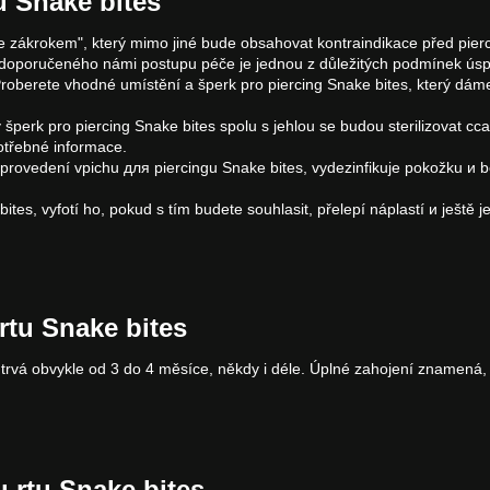
u Snake bites
se zákrokem", který mimo jiné bude obsahovat kontraindikace před pie
í doporučeného námi postupu péče je jednou z důležitých podmínek ús
roberete vhodné umístění a šperk pro piercing Snake bites, který dáme
ý šperk pro piercing Snake bites spolu s jehlou se budou sterilizovat 
otřebné informace.
to provedení vpichu для piercingu Snake bites, vydezinfikuje pokožku и 
bites, vyfotí ho, pokud s tím budete souhlasit, přelepí náplastí и ještě
rtu Snake bites
 trvá obvykle od 3 do 4 měsíce, někdy i déle. Úplné zahojení znamená,
u rtu Snake bites