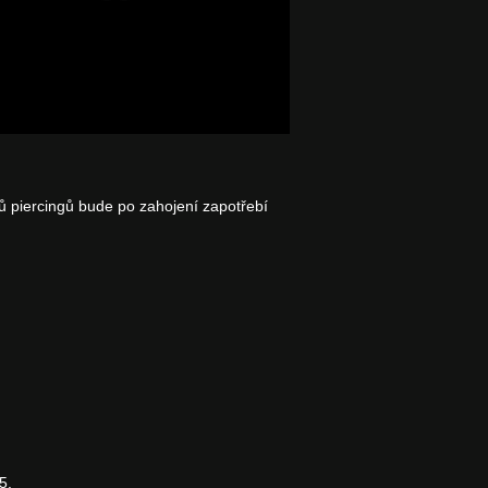
ů piercingů bude po zahojení zapotřebí
5.