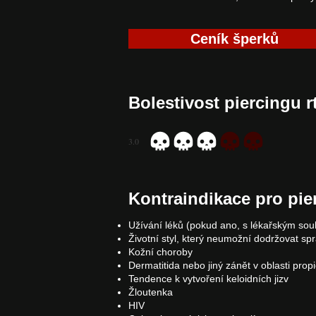
Ceník šperků
Bolestivost piercingu r
3.0
durchschnittliches Rating ist 3 von 5
Kontraindikace pro pie
Užívání léků (pokud ano, s lékařským so
Životní styl, který neumožní dodržovat sp
Kožní choroby
Dermatitida nebo jiný zánět v oblasti prop
Tendence k vytvoření keloidních jizv
Žloutenka
HIV