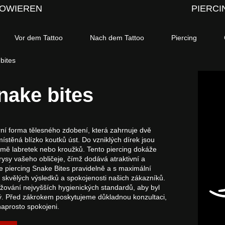
OWIEREN
PIERCI
Vor dem Tattoo
Nach dem Tattoo
Piercing
 bites
nake bites
rní forma tělesného zdobení, která zahrnuje dvě
ístěná blízko koutků úst. Do vzniklých dírek jsou
ormě labretek nebo kroužků. Tento piercing dokáže
rysy vašeho obličeje, čímž dodává atraktivní a
 piercing Snake Bites pravidelně a s maximální
skvělých výsledků a spokojenosti našich zákazníků.
ržování nejvyšších hygienických standardů, aby byl
. Před zákrokem poskytujeme důkladnou konzultaci,
naprosto spokojeni.