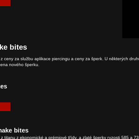
ke bites
z ceny za službu aplikace piercingu a ceny za šperk. U některých druh
 cena nového šperku.
tes
nake bites
z titanu z ekonomické a prémiové třídy, a zlaté šperky ryzosti 585 a 73