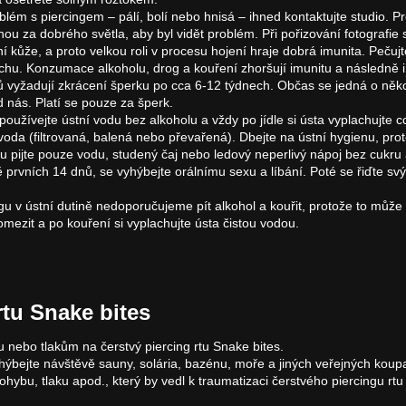
lém s piercingem – pálí, bolí nebo hnisá – ihned kontaktujte studio. Pr
zenou za dobrého světla, aby byl vidět problém. Při pořizování fotografie
 kůže, a proto velkou roli v procesu hojení hraje dobrá imunita. Pečujt
chu. Konzumace alkoholu, drog a kouření zhoršují imunitu a následně i
ů vyžadují zkrácení šperku po cca 6-12 týdnech. Občas se jedná o něko
d nás. Platí se pouze za šperk.
, používejte ústní vodu bez alkoholu a vždy po jídle si ústa vyplachujte
voda (filtrovaná, balená nebo převařená). Dbejte na ústní hygienu, proto
u pijte pouze vodu, studený čaj nebo ledový neperlivý nápoj bez cukru 
 prvních 14 dnů, se vyhýbejte orálnímu sexu a líbání. Poté se řiďte svý
gu v ústní dutině nedoporučujeme pít alkohol a kouřit, protože to může 
omezit a po kouření si vyplachujte ústa čistou vodou.
tu Snake bites
u nebo tlakům na čerstvý piercing rtu Snake bites.
bejte návštěvě sauny, solária, bazénu, moře a jiných veřejných koupal
hybu, tlaku apod., který by vedl k traumatizaci čerstvého piercingu rtu