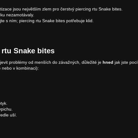
zace jsou největším zlem pro čerstvý piercing rtu Snake bites.
rku nezamotávaly.
e s ním; piercing rtu Snake bites potřebuje klid.
rtu Snake bites
jevit problémy od menších do závažných, důležité je
hned
jak jste pocí
 nebo v kombinaci):
tyk.
vpichu.
edle uší.