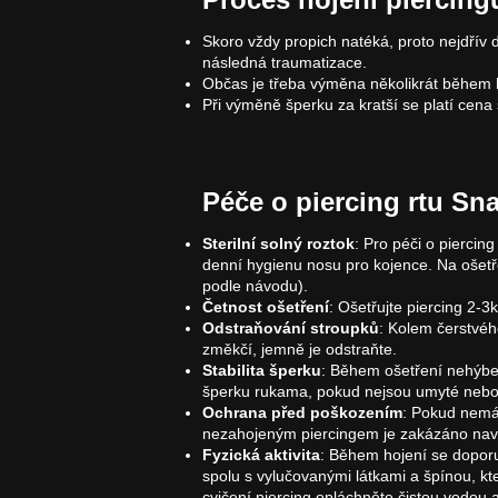
Skoro vždy propich natéká, proto nejdřív 
následná traumatizace.
Občas je třeba výměna několikrát během h
Při výměně šperku za kratší se platí cena
Péče o piercing rtu Sna
Sterilní solný roztok
: Pro péči o piercin
denní hygienu nosu pro kojence. Na ošetře
podle návodu).
Četnost ošetření
: Ošetřujte piercing 2-
Odstraňování stroupků
: Kolem čerstvého
změkčí, jemně je odstraňte.
Stabilita šperku
: Během ošetření nehýbej
šperku rukama, pokud nejsou umyté nebo 
Ochrana před poškozením
: Pokud nemát
nezahojeným piercingem je zakázáno navšt
Fyzická aktivita
: Během hojení se doporu
spolu s vylučovanými látkami a špínou, kte
cvičení piercing opláchněte čistou vodou 