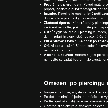
Problémy s piercingem
: Pokud máte prob
případy napište a přiložte fotografii poří
Imunita
: Piercing je mechanické poškození
dobré jídlo a procházky na čerstvém vzdu
Zkrácení šperku
: Některé druhy piercing
zkrácení neplatíte, pokud máte piercing o
Ústní hygiena
: Máte-li piercing v ústech
denní zubní hygieny, stačí obyčejná čistá 
Pití a strava
: Prvních 3-4 hodin po zákrok
Orální sex a líbání
: Během hojení, hlavně
nedošlo k traumatu.
Alkohol a kouření
: Během hojení piercin
nemusíte se vzdát kouření, ale zkuste jej 
Omezení po piercingu r
Nespěte na břiše, abyste zamezili kontakt
Po dobu minimálně jednoho měsíce se vyhý
Buďte opatrní a vyhýbejte se jakémukoli po
Opatrně si oblékejte a svlékejte oblečení.