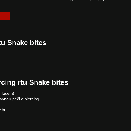
tu Snake bites
rcing rtu Snake bites
uhlasem)
rávnou péči o piercing
ichu