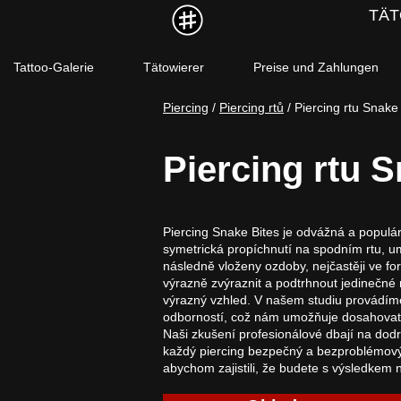
TÄT
Tattoo-Galerie
Tätowierer
Preise und Zahlungen
Piercing
 / 
Piercing rtů
 / Piercing rtu Snake
Piercing rtu S
Piercing Snake Bites je odvážná a populá
symetrická propíchnutí na spodním rtu, um
následně vloženy ozdoby, nejčastěji ve f
výrazně zvýraznit a podtrhnout jedinečné 
výrazný vzhled. V našem studiu provádíme
odborností, což nám umožňuje dosahovat 
Naši zkušení profesionálové dbají na dod
každý piercing bezpečný a bezproblémový
abychom zajistili, že budete s výsledkem 