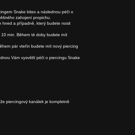
rcingem Snake bites a následnou péči o
pěšného zahojení propichu.
 hned a případně, který budete nosit
cca 10 min. Během té doby budete mít
během pár vteřin budete mít nový piercing
 jednou Vám vysvětlí péči о piercingu Snake
 že piercingový kanálek je kompletně