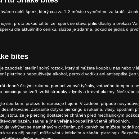
dáváme delší šperk, který cca za 1-2 měsíce vyměníme za kratší. Jinak 
ojení, proto pokud cítíte, že šperk se stává příliš dlouhý a překáží 
 šperku dle aktuálního ceníku, služba je zdarma, pokud se jedná o prvot
ke bites
g je zapotřebí sterilní solný roztok, který si můžete koupit u nás nebo v
ní piercingu nepoužívejte alkohol, peroxid vodíku ani antiseptika (je
3krát denně čistými rukama pomocí vatové tyčinky, vatového tamponu n
 piercingu se tvoří tvrdší stroupky z lymfy a krevní plazmy. Neškrábejte 
te šperkem, protože to narušuje hojení. V žádném případě nevyndávejt
dezinfikované. Zabraňte dotyku piercingu s rukama, vlasy, spodním 
e jistotu, že je piercing dostatečně chráněn před mechanickým poškoze
ěvovat bazén, saunu a jiná veřejná koupaliště včetně přírodních.
čuje vyhýbat se namáhavým cvičením, při kterých se můžete hodně poti
rá se na něj nalepí, může vést k infekcím a zánětu piercingu. Bezpečně
a ošetřete solným roztokem.