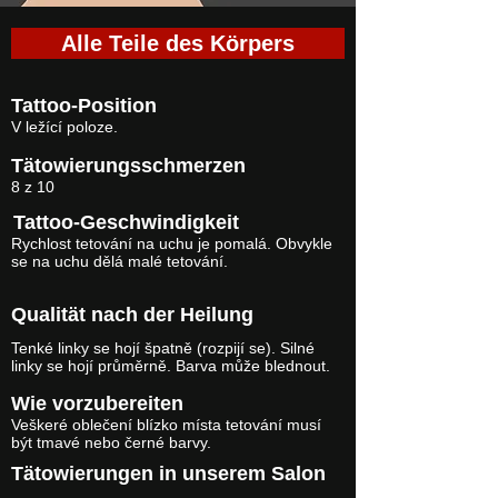
Alle Teile des Körpers
Tattoo-Position
V ležící poloze.
Tätowierungsschmerzen
8 z 10
Tattoo-Geschwindigkeit
Rychlost tetování na uchu je pomalá. Obvykle
se na uchu dělá malé tetování.
Qualität nach der Heilung
Tenké linky se hojí špatně (rozpijí se). Silné
linky se hojí průměrně. Barva může blednout.
Wie vorzubereiten
Veškeré oblečení blízko místa tetování musí
být tmavé nebo černé barvy.
Tätowierungen in unserem Salon