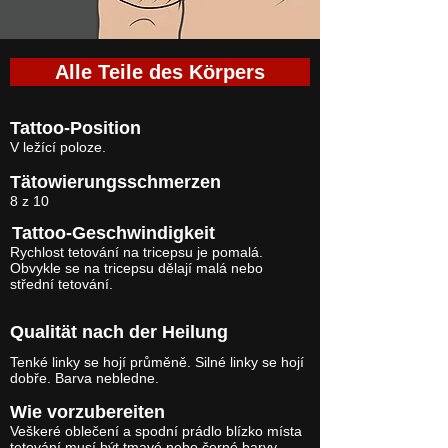
Alle Teile des Körpers
Tattoo-Position
V ležící poloze.
Tätowierungsschmerzen
8 z 10
Tattoo-Geschwindigkeit
Rychlost tetování na tricepsu je pomalá.
Obvykle se na tricepsu dělají malá nebo
střední tetování.
Qualität nach der Heilung
Tenké linky se hojí průměně. Silné linky se hojí
dobře. Barva nebledne.
Wie vorzubereiten
Veškeré oblečení a spodní prádlo blízko místa
tetování musí být tmavé nebo černé barvy.